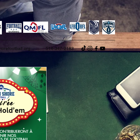
orefootball.org
514-347-2183