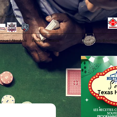
ORE FOOTBALL
 nous | About Us
Équipes | Teams
info@northsh